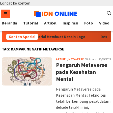
Loncat ke konten
Beranda
Tutorial
Artikel
Inspirasi
Foto
Video
Konten Spesial
Tutorial Membuat Desain Logo
Desain 
TAG:
DAMPAK NEGATIF METAVERSE
ARTIKEL
,
METAVERSE
IDN Admin
26/09/2023
Pengaruh Metaverse
pada Kesehatan
Mental
Pengaruh Metaverse pada
Kesehatan Mental Teknologi
telah berkembang pesat dalam
dekade terakhir ini,