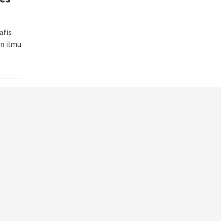
afis
an ilmu