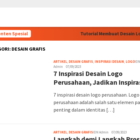
nten Spesial
Tutorial Membuat Desain Log
GORI:
DESAIN GRAFIS
ARTIKEL
,
DESAIN GRAFIS
,
INSPIRASI DESAIN
,
LOGO
ID
Admin
07/09/2023
7 Inspirasi Desain Logo
Perusahaan, Jadikan Inspir
7 inspirasi desain logo perusahaan. Logo
perusahaan adalah salah satu elemen pa
penting dalam identitas […]
ARTIKEL
,
DESAIN GRAFIS
IDN Admin
07/09/2023
Langkah demi Langkah Pros