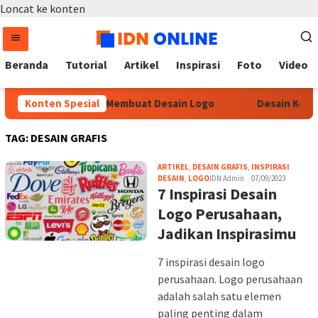
Loncat ke konten
Beranda
Tutorial
Artikel
Inspirasi
Foto
Video
Konten Spesial
Tutorial Membuat Desain Logo
Desain Kemasa
TAG:
DESAIN GRAFIS
ARTIKEL
,
DESAIN GRAFIS
,
INSPIRASI
DESAIN
,
LOGO
IDN Admin
07/09/2023
7 Inspirasi Desain
Logo Perusahaan,
Jadikan Inspirasimu
7 inspirasi desain logo
perusahaan. Logo perusahaan
adalah salah satu elemen
paling penting dalam