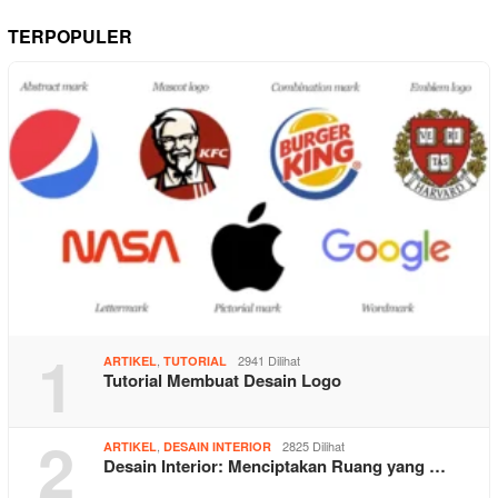
TERPOPULER
1
,
2941 Dilihat
ARTIKEL
TUTORIAL
Tutorial Membuat Desain Logo
2
,
2825 Dilihat
ARTIKEL
DESAIN INTERIOR
Desain Interior: Menciptakan Ruang yang …