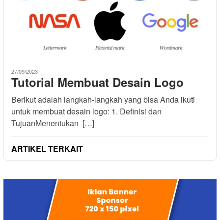
27/09/2023
Tutorial Membuat Desain Logo
Berikut adalah langkah-langkah yang bisa Anda ikuti
untuk membuat desain logo: 1. Definisi dan
TujuanMenentukan […]
ARTIKEL TERKAIT