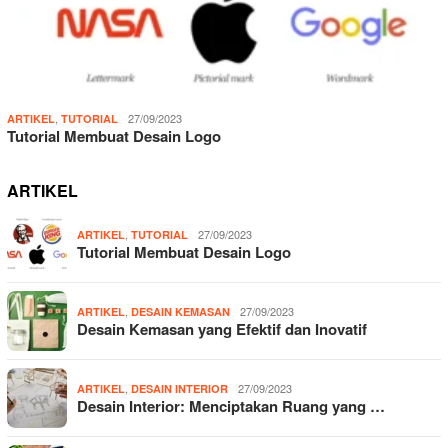
,
27/09/2023
ARTIKEL
TUTORIAL
Tutorial Membuat Desain Logo
ARTIKEL
,
27/09/2023
ARTIKEL
TUTORIAL
Tutorial Membuat Desain Logo
,
27/09/2023
ARTIKEL
DESAIN KEMASAN
Desain Kemasan yang Efektif dan Inovatif
,
27/09/2023
ARTIKEL
DESAIN INTERIOR
Desain Interior: Menciptakan Ruang yang …