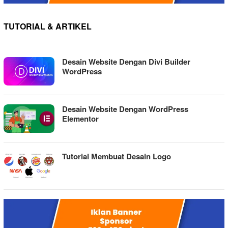
TUTORIAL & ARTIKEL
IDN
Desain Website Dengan Divi Builder
ONLINE
WordPress
Desain Website Dengan WordPress
Elementor
Tutorial Membuat Desain Logo