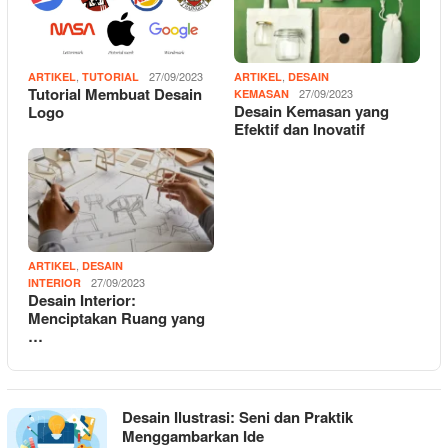
,
27/09/2023
,
ARTIKEL
TUTORIAL
ARTIKEL
DESAIN
Tutorial Membuat Desain
27/09/2023
KEMASAN
Desain Kemasan yang
Logo
Efektif dan Inovatif
,
ARTIKEL
DESAIN
27/09/2023
INTERIOR
Desain Interior:
Menciptakan Ruang yang
…
Desain Ilustrasi: Seni dan Praktik
Menggambarkan Ide