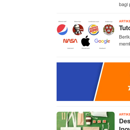
bagi 
ARTIK
Tut
Berik
membu
ARTIK
Des
Inov