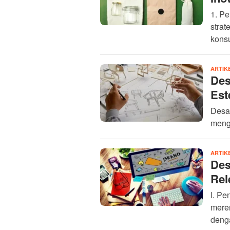
1. P
strat
kons
ARTIK
Des
Est
Desai
menga
ARTIK
Des
Rel
I. Pe
mere
deng