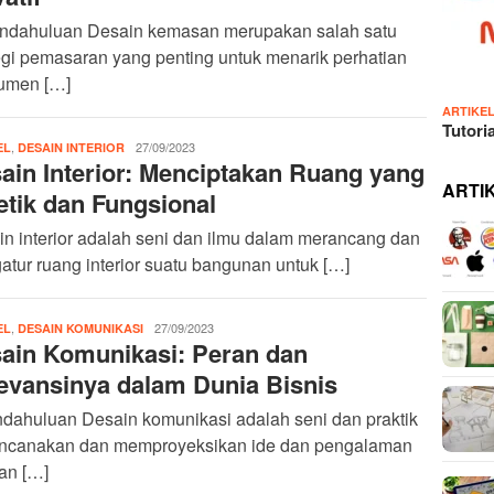
endahuluan Desain kemasan merupakan salah satu
egi pemasaran yang penting untuk menarik perhatian
umen […]
ARTIKE
Tutori
,
IDN
27/09/2023
EL
DESAIN INTERIOR
ain Interior: Menciptakan Ruang yang
Admin
ARTI
etik dan Fungsional
n interior adalah seni dan ilmu dalam merancang dan
tur ruang interior suatu bangunan untuk […]
,
IDN
27/09/2023
EL
DESAIN KOMUNIKASI
ain Komunikasi: Peran dan
Admin
evansinya dalam Dunia Bisnis
ndahuluan Desain komunikasi adalah seni dan praktik
ncanakan dan memproyeksikan ide dan pengalaman
an […]