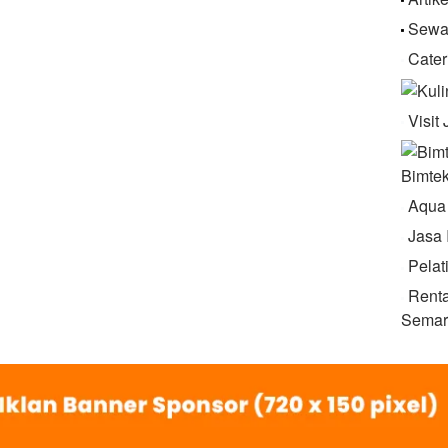
Sewa
Cater
Visit
Bimte
Aqua
Jasa 
Pelat
Renta
Semar