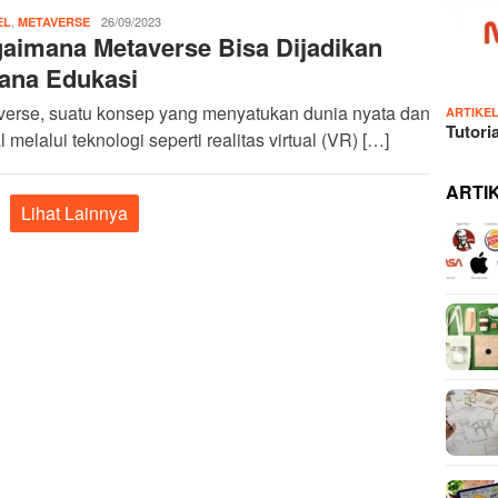
,
IDN
26/09/2023
EL
METAVERSE
aimana Metaverse Bisa Dijadikan
Admin
ana Edukasi
verse, suatu konsep yang menyatukan dunia nyata dan
ARTIKE
Tutori
al melalui teknologi seperti realitas virtual (VR) […]
ARTI
Lihat Lainnya