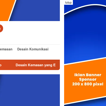
tutup
n
Kemasan
Desain Komunikasi
Desain Kemasan yang Efektif dan Inovatif
Desain Inter