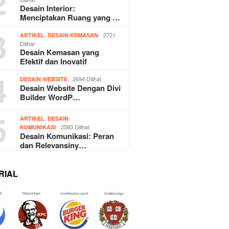
2
Desain Interior:
Menciptakan Ruang yang …
3
,
2721
ARTIKEL
DESAIN KEMASAN
Dilihat
Desain Kemasan yang
Efektif dan Inovatif
4
2694 Dilihat
DESAIN WEBSITE
Desain Website Dengan Divi
Builder WordP…
5
,
ARTIKEL
DESAIN
2583 Dilihat
KOMUNIKASI
Desain Komunikasi: Peran
dan Relevansiny…
RIAL