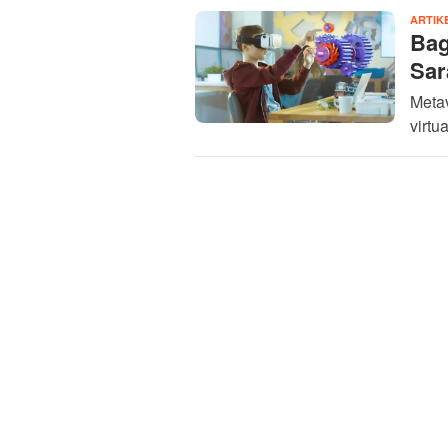
ARTIK
Bag
Sar
Meta
virtu