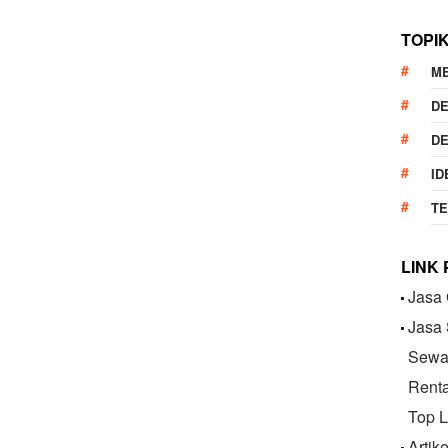
TOPI
M
DE
DE
ID
T
LINK
Jasa 
Jasa
Sewa 
Renta
Top L
Artik