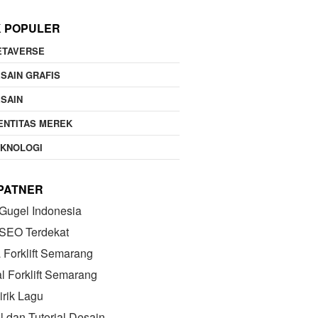
K POPULER
ETAVERSE
SAIN GRAFIS
SAIN
ENTITAS MEREK
EKNOLOGI
 PATNER
Gugel Indonesia
 SEO Terdekat
Forklift Semarang
l Forklift Semarang
irik Lagu
el dan Tutorial Desain