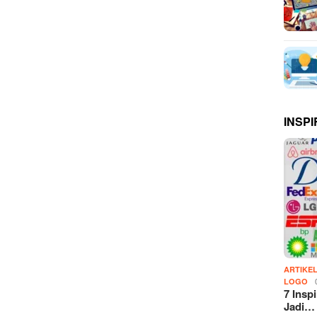
INSPI
ARTIKE
LOGO
7 Insp
Jadi…