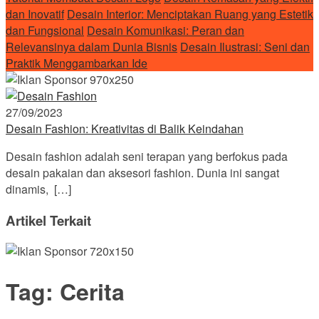
dan Inovatif
Desain Interior: Menciptakan Ruang yang Estetik
dan Fungsional
Desain Komunikasi: Peran dan
Relevansinya dalam Dunia Bisnis
Desain Ilustrasi: Seni dan
Praktik Menggambarkan Ide
27/09/2023
Desain Fashion: Kreativitas di Balik Keindahan
Desain fashion adalah seni terapan yang berfokus pada
desain pakaian dan aksesori fashion. Dunia ini sangat
dinamis, […]
Artikel Terkait
Tag:
Cerita