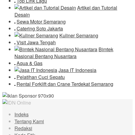
Top Lirik Lagu
Artikel dan Tutorial
Desain
Sewa Motor Semarang
Catering Soto Jakarta
Kuliner Semarang
Visit Jawa Tengah
Bimtek
Nasional Bentang Nusantara
Aqua & Gas
Jasa IT Indonesia
Pelatihan Cuci Sepatu
Rental Forklift dan Crane Terdekat Semarang
Indeks
Tentang Kami
Redaksi