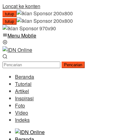
Loncat ke konten
tutup
tutup
Menu Mobile
Pencarian
Beranda
Tutorial
Artikel
Inspirasi
Foto
Video
Indeks
Beranda