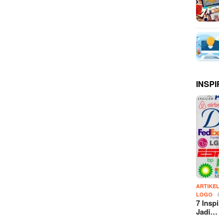
INSPI
ARTIKE
LOGO
7 Insp
Jadi…