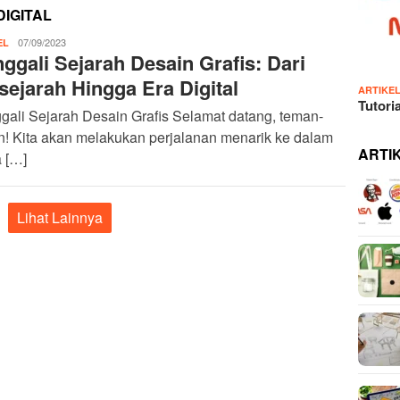
DIGITAL
IDN
07/09/2023
EL
ggali Sejarah Desain Grafis: Dari
Admin
sejarah Hingga Era Digital
ARTIKE
Tutori
ali Sejarah Desain Grafis Selamat datang, teman-
n! Kita akan melakukan perjalanan menarik ke dalam
ARTI
 […]
Lihat Lainnya