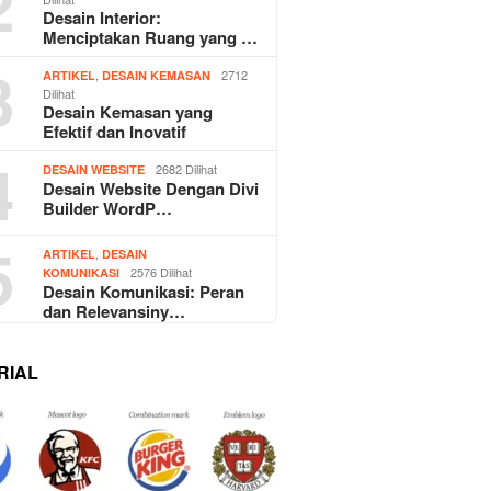
2
Desain Interior:
Menciptakan Ruang yang …
3
,
2712
ARTIKEL
DESAIN KEMASAN
Dilihat
Desain Kemasan yang
Efektif dan Inovatif
4
2682 Dilihat
DESAIN WEBSITE
Desain Website Dengan Divi
Builder WordP…
5
,
ARTIKEL
DESAIN
2576 Dilihat
KOMUNIKASI
Desain Komunikasi: Peran
dan Relevansiny…
RIAL