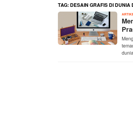
TAG:
DESAIN GRAFIS DI DUNIA 
ARTIK
Men
Pra
Mengg
tema
dunia