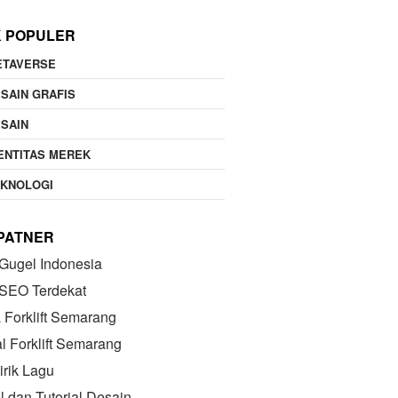
K POPULER
ETAVERSE
SAIN GRAFIS
SAIN
ENTITAS MEREK
EKNOLOGI
 PATNER
Gugel Indonesia
 SEO Terdekat
Forklift Semarang
l Forklift Semarang
irik Lagu
el dan Tutorial Desain