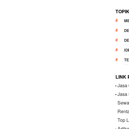
TOPI
M
DE
DE
ID
T
LINK
Jasa 
Jasa
Sewa 
Renta
Top L
Artik