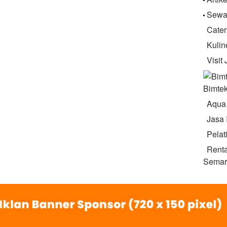
Sewa
Cater
Visit
Bimte
Aqua
Jasa 
Pelat
Renta
Semar