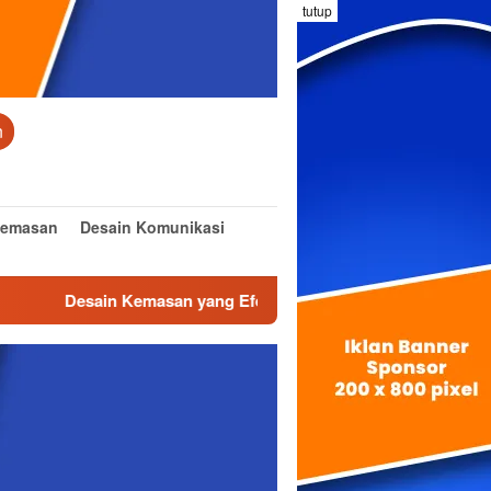
tutup
n
Kemasan
Desain Komunikasi
sain Kemasan yang Efektif dan Inovatif
Desain Interior: