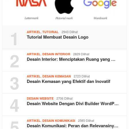
1
,
2943 Dilihat
ARTIKEL
TUTORIAL
Tutorial Membuat Desain Logo
2
,
2829 Dilihat
ARTIKEL
DESAIN INTERIOR
Desain Interior: Menciptakan Ruang yang …
3
,
2723 Dilihat
ARTIKEL
DESAIN KEMASAN
Desain Kemasan yang Efektif dan Inovatif
4
2706 Dilihat
DESAIN WEBSITE
Desain Website Dengan Divi Builder WordP…
5
,
2585 Dilihat
ARTIKEL
DESAIN KOMUNIKASI
Desain Komunikasi: Peran dan Relevansiny…