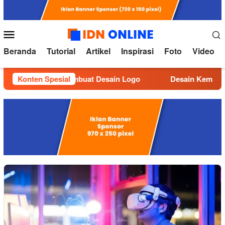
Loncat
ke
konten
Menu
Mobile
Beranda
Tutorial
Artikel
Inspirasi
Foto
Video
Tutorial Membuat Desain Logo
Konten Spesial
Desain Kemasan yang