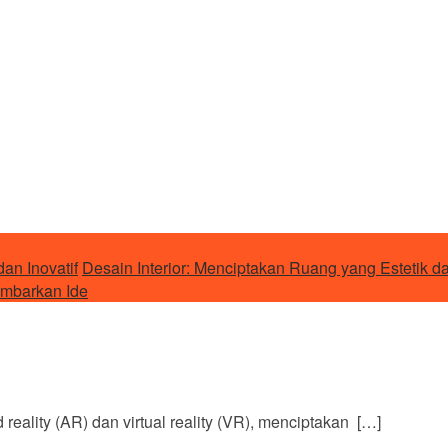
an Inovatif
Desain Interior: Menciptakan Ruang yang Estetik d
ambarkan Ide
reality (AR) dan virtual reality (VR), menciptakan […]