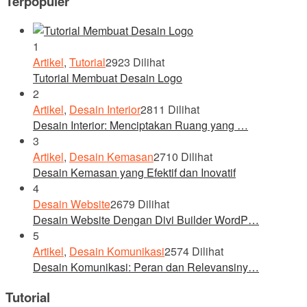
Terpopuler
1
Artikel
,
Tutorial
2923 Dilihat
Tutorial Membuat Desain Logo
2
Artikel
,
Desain Interior
2811 Dilihat
Desain Interior: Menciptakan Ruang yang …
3
Artikel
,
Desain Kemasan
2710 Dilihat
Desain Kemasan yang Efektif dan Inovatif
4
Desain Website
2679 Dilihat
Desain Website Dengan Divi Builder WordP…
5
Artikel
,
Desain Komunikasi
2574 Dilihat
Desain Komunikasi: Peran dan Relevansiny…
Tutorial