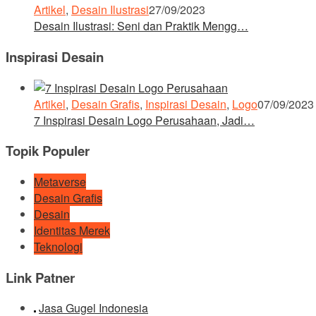
Artikel
,
Desain Ilustrasi
27/09/2023
Desain Ilustrasi: Seni dan Praktik Mengg…
Inspirasi Desain
Artikel
,
Desain Grafis
,
Inspirasi Desain
,
Logo
07/09/2023
7 Inspirasi Desain Logo Perusahaan, Jadi…
Topik Populer
Metaverse
Desain Grafis
Desain
Identitas Merek
Teknologi
Link Patner
Jasa Gugel Indonesia