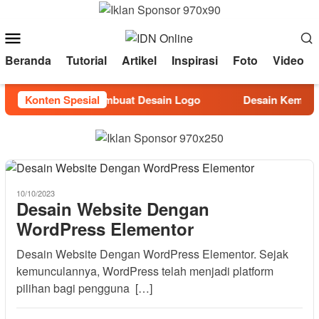
Loncat
ke
Menu
konten
Mobile
Beranda
Tutorial
Artikel
Inspirasi
Foto
Video
Konten Spesial
Tutorial Membuat Desain Logo
Desain Kemasan y
10/10/2023
Desain Website Dengan
WordPress Elementor
Desain Website Dengan WordPress Elementor. Sejak
kemunculannya, WordPress telah menjadi platform
pilihan bagi pengguna […]