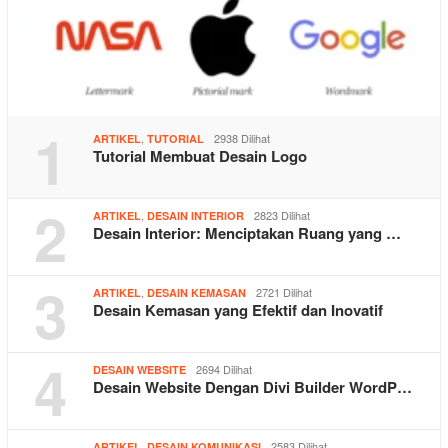
1
,
2938 Dilihat
ARTIKEL
TUTORIAL
Tutorial Membuat Desain Logo
2
,
2823 Dilihat
ARTIKEL
DESAIN INTERIOR
Desain Interior: Menciptakan Ruang yang …
3
,
2721 Dilihat
ARTIKEL
DESAIN KEMASAN
Desain Kemasan yang Efektif dan Inovatif
4
2694 Dilihat
DESAIN WEBSITE
Desain Website Dengan Divi Builder WordP…
,
2583 Dilihat
ARTIKEL
DESAIN KOMUNIKASI