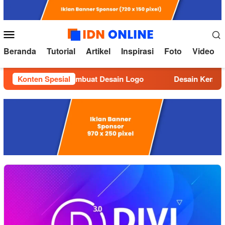
Loncat
ke
konten
Menu
Mobile
Beranda
Tutorial
Artikel
Inspirasi
Foto
Video
Konten Spesial
Tutorial Membuat Desain Logo
Desain Kemasan yang