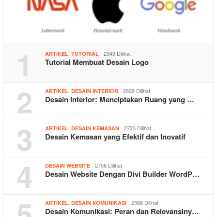
1
,
2943 Dilihat
ARTIKEL
TUTORIAL
Tutorial Membuat Desain Logo
2
,
2829 Dilihat
ARTIKEL
DESAIN INTERIOR
Desain Interior: Menciptakan Ruang yang …
3
,
2723 Dilihat
ARTIKEL
DESAIN KEMASAN
Desain Kemasan yang Efektif dan Inovatif
4
2706 Dilihat
DESAIN WEBSITE
Desain Website Dengan Divi Builder WordP…
5
,
2588 Dilihat
ARTIKEL
DESAIN KOMUNIKASI
Desain Komunikasi: Peran dan Relevansiny…