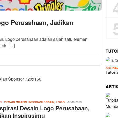
Logo Perusahaan, Jadikan
aan. Logo perusahaan adalah salah satu elemen
erek […]
TUTO
ARTIKE
Tutori
ARTI
,
,
,
IDN
07/09/2023
EL
DESAIN GRAFIS
INSPIRASI DESAIN
LOGO
nspirasi Desain Logo Perusahaan,
Admin
ikan Inspirasimu