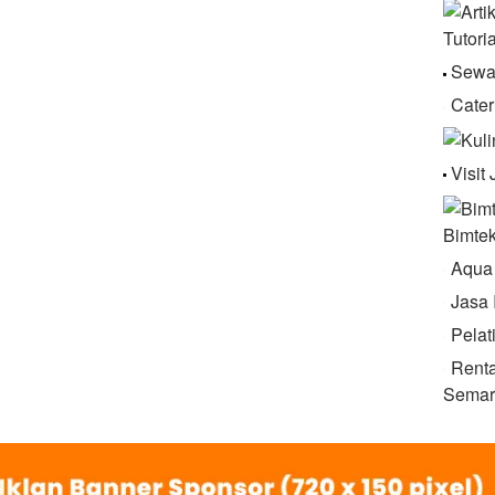
Tutori
Sewa
Cater
Visit
Bimte
Aqua
Jasa 
Pelat
Renta
Semar