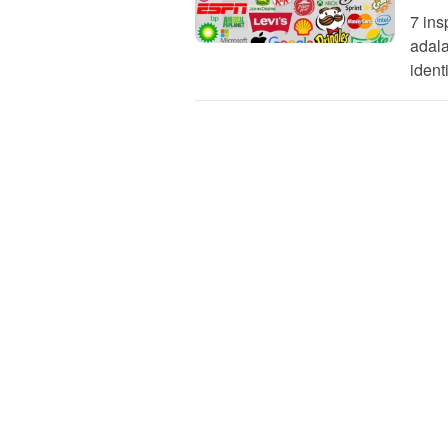
7 ins
adala
ident