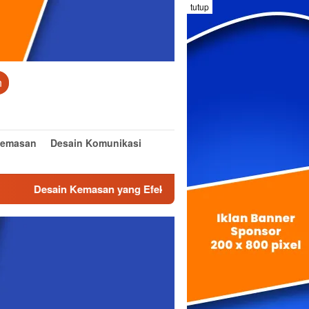
tutup
n
Kemasan
Desain Komunikasi
sain Kemasan yang Efektif dan Inovatif
Desain Interior