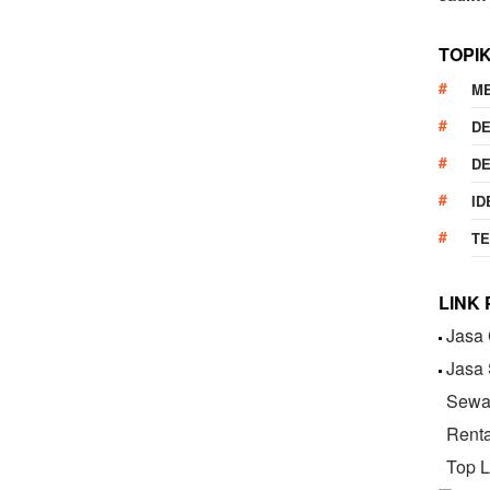
TOPI
M
DE
DE
ID
T
LINK
Jasa 
Jasa
Sewa 
Renta
Top L