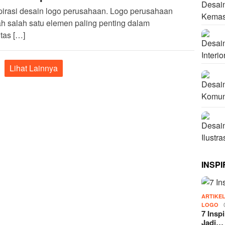
pirasi desain logo perusahaan. Logo perusahaan
h salah satu elemen paling penting dalam
itas […]
Lihat Lainnya
INSPI
ARTIKE
LOGO
7 Insp
Jadi…