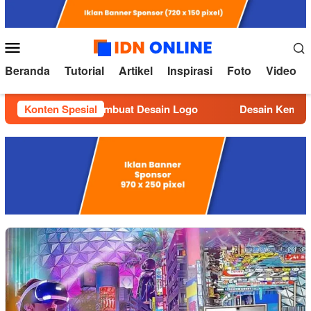
Loncat
ke
konten
Menu
Mobile
Beranda
Tutorial
Artikel
Inspirasi
Foto
Video
Konten Spesial
Tutorial Membuat Desain Logo
Desain Kemasan ya