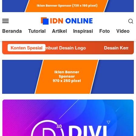
Loncat
ke
konten
Menu
Mobile
Beranda
Tutorial
Artikel
Inspirasi
Foto
Video
Konten Spesial
Tutorial Membuat Desain Logo
Desain Kemasan yan