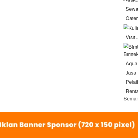
Sewa
Cater
Visit
Bimte
Aqua
Jasa 
Pelat
Renta
Semar