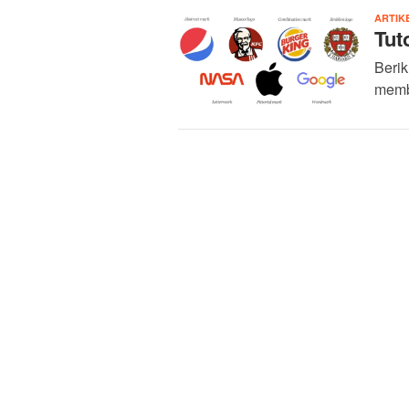
ARTIK
Tut
Berik
membu