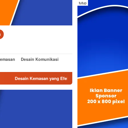
tutup
n
Kemasan
Desain Komunikasi
sain Kemasan yang Efektif dan Inovatif
Desain Interior