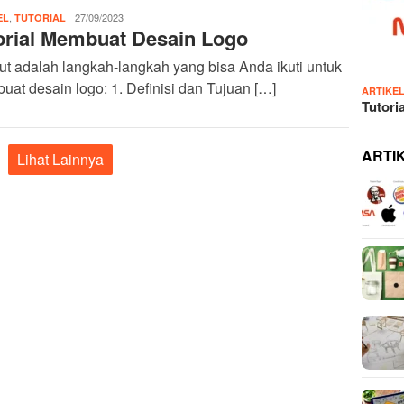
,
IDN
27/09/2023
EL
TUTORIAL
orial Membuat Desain Logo
Admin
ut adalah langkah-langkah yang bisa Anda ikuti untuk
at desain logo: 1. Definisi dan Tujuan […]
ARTIKE
Tutori
ARTI
Lihat Lainnya