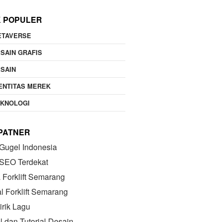
K POPULER
ETAVERSE
SAIN GRAFIS
SAIN
ENTITAS MEREK
EKNOLOGI
 PATNER
Gugel Indonesia
 SEO Terdekat
Forklift Semarang
l Forklift Semarang
irik Lagu
el dan Tutorial Desain