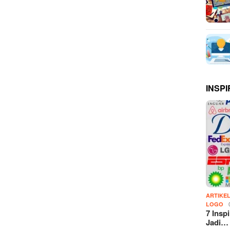
INSPI
ARTIKE
LOGO
7 Insp
Jadi…