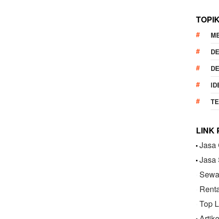
TOPI
M
DE
DE
ID
T
LINK
Jasa 
Jasa
Sewa 
Renta
Top L
Artik