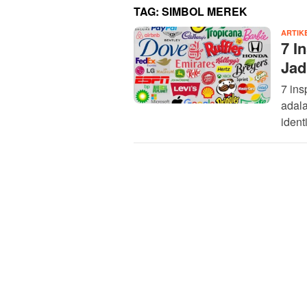
TAG:
SIMBOL MEREK
ARTIK
7 I
Jad
7 ins
adala
ident