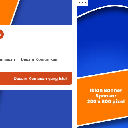
tutup
n
Kemasan
Desain Komunikasi
ain Kemasan yang Efektif dan Inovatif
Desain Interior: