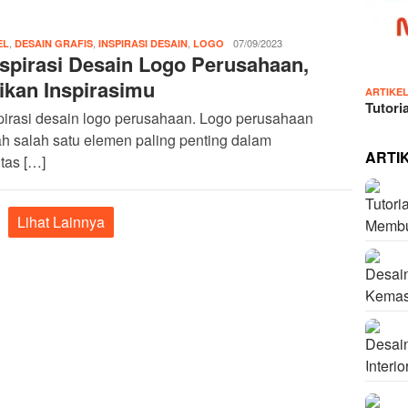
,
,
,
IDN
07/09/2023
EL
DESAIN GRAFIS
INSPIRASI DESAIN
LOGO
nspirasi Desain Logo Perusahaan,
Admin
ikan Inspirasimu
ARTIKE
Tutori
pirasi desain logo perusahaan. Logo perusahaan
h salah satu elemen paling penting dalam
ARTI
itas […]
Lihat Lainnya