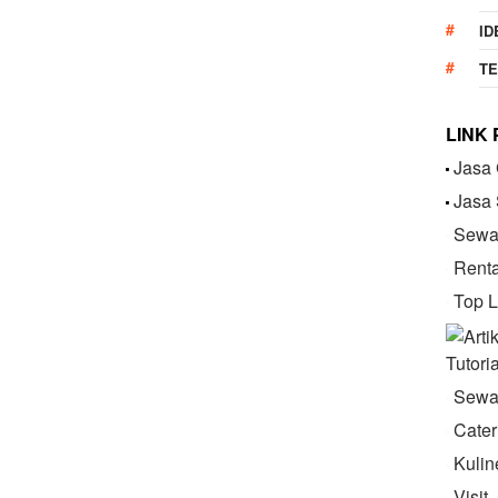
ID
T
LINK
Jasa 
Jasa
Sewa 
Renta
Top L
Tutori
Sewa
Cater