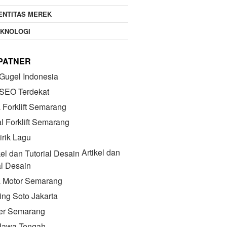
ENTITAS MEREK
EKNOLOGI
 PATNER
Gugel Indonesia
 SEO Terdekat
Forklift Semarang
l Forklift Semarang
irik Lagu
Artikel dan
al Desain
 Motor Semarang
ing Soto Jakarta
Kuliner Semarang