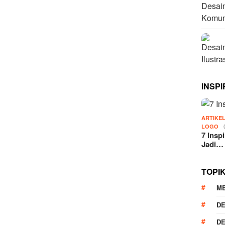
INSPI
ARTIKE
LOGO
7 Insp
Jadi…
TOPI
M
DE
DE