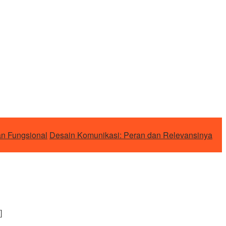
an Fungsional
Desain Komunikasi: Peran dan Relevansinya
]