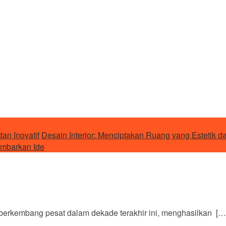
an Inovatif
Desain Interior: Menciptakan Ruang yang Estetik d
ambarkan Ide
berkembang pesat dalam dekade terakhir ini, menghasilkan […