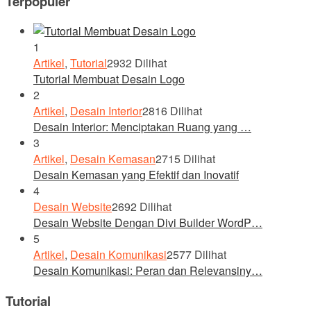
Terpopuler
1
Artikel
,
Tutorial
2932 Dilihat
Tutorial Membuat Desain Logo
2
Artikel
,
Desain Interior
2816 Dilihat
Desain Interior: Menciptakan Ruang yang …
3
Artikel
,
Desain Kemasan
2715 Dilihat
Desain Kemasan yang Efektif dan Inovatif
4
Desain Website
2692 Dilihat
Desain Website Dengan Divi Builder WordP…
5
Artikel
,
Desain Komunikasi
2577 Dilihat
Desain Komunikasi: Peran dan Relevansiny…
Tutorial