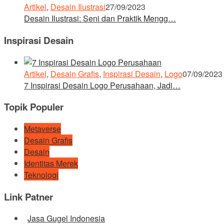
Artikel
,
Desain Ilustrasi
27/09/2023
Desain Ilustrasi: Seni dan Praktik Mengg…
Inspirasi Desain
Artikel
,
Desain Grafis
,
Inspirasi Desain
,
Logo
07/09/2023
7 Inspirasi Desain Logo Perusahaan, Jadi…
Topik Populer
Metaverse
Desain Grafis
Desain
Identitas Merek
Teknologi
Link Patner
Jasa Gugel Indonesia