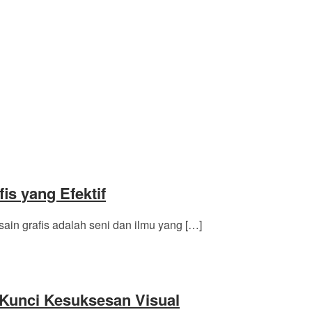
s yang Efektif
ain grafis adalah seni dan ilmu yang […]
s Kunci Kesuksesan Visual