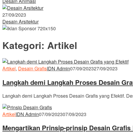
Desain Animasi
27/09/2023
Desain Arsitektur
Kategori:
Artikel
Artikel
,
Desain Grafis
IDN Admin
07/09/2023
27/09/2023
Langkah demi Langkah Proses Desain Grafi
Langkah demi Langkah Proses Desain Grafis yang Efektif. Des
Artikel
IDN Admin
07/09/2023
07/09/2023
Mengartikan Prinsip-prinsip Desain Grafi