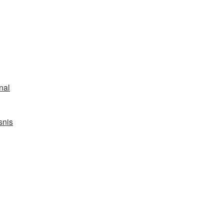
nal
snis