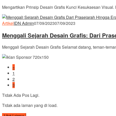
Mengartikan Prinsip Desain Grafis Kunci Kesuksesan Visual.
Artikel
IDN Admin
07/09/2023
07/09/2023
Menggali Sejarah Desain Grafis: Dari Prase
Menggali Sejarah Desain Grafis Selamat datang, teman-teman
«
1
2
3
Tidak Ada Pos Lagi.
Tidak ada laman yang di load.
Lihat Lainnya