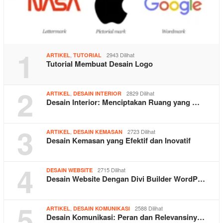
1
,
2943 Dilihat
ARTIKEL
TUTORIAL
Tutorial Membuat Desain Logo
2
,
2829 Dilihat
ARTIKEL
DESAIN INTERIOR
Desain Interior: Menciptakan Ruang yang …
3
,
2723 Dilihat
ARTIKEL
DESAIN KEMASAN
Desain Kemasan yang Efektif dan Inovatif
4
2715 Dilihat
DESAIN WEBSITE
Desain Website Dengan Divi Builder WordP…
5
,
2588 Dilihat
ARTIKEL
DESAIN KOMUNIKASI
Desain Komunikasi: Peran dan Relevansiny…