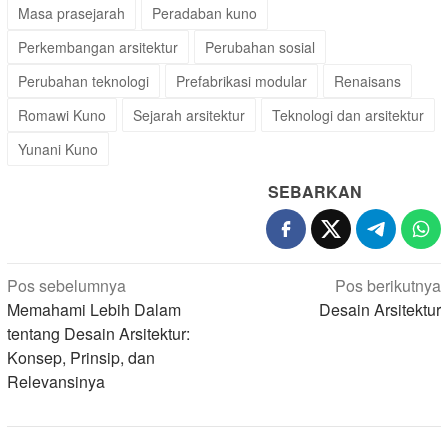
Masa prasejarah
Peradaban kuno
Perkembangan arsitektur
Perubahan sosial
Perubahan teknologi
Prefabrikasi modular
Renaisans
Romawi Kuno
Sejarah arsitektur
Teknologi dan arsitektur
Yunani Kuno
SEBARKAN
Navigasi
Pos sebelumnya
Pos berikutnya
pos
Memahami Lebih Dalam
Desain Arsitektur
tentang Desain Arsitektur:
Konsep, Prinsip, dan
Relevansinya