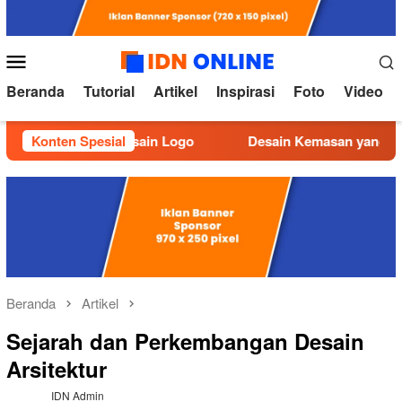
Loncat
ke
konten
Menu
Mobile
Beranda
Tutorial
Artikel
Inspirasi
Foto
Video
al Membuat Desain Logo
Konten Spesial
Desain Kemasan yang Efektif dan
Beranda
Artikel
Sejarah dan Perkembangan Desain
Arsitektur
IDN Admin